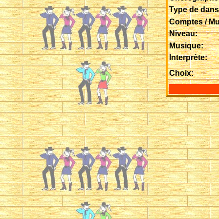
Type de dans
Comptes / Mu
Niveau:
Musique:
Interprète:
Choix: